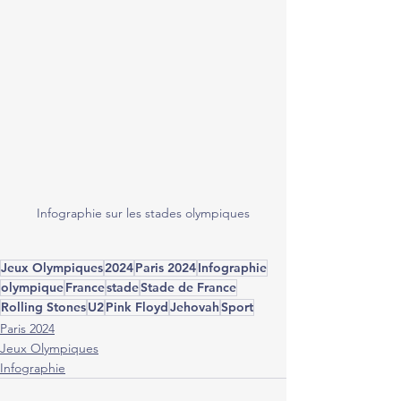
Infographie sur les stades olympiques
Jeux Olympiques
2024
Paris 2024
Infographie
olympique
France
stade
Stade de France
Rolling Stones
U2
Pink Floyd
Jehovah
Sport
Paris 2024
Jeux Olympiques
Infographie