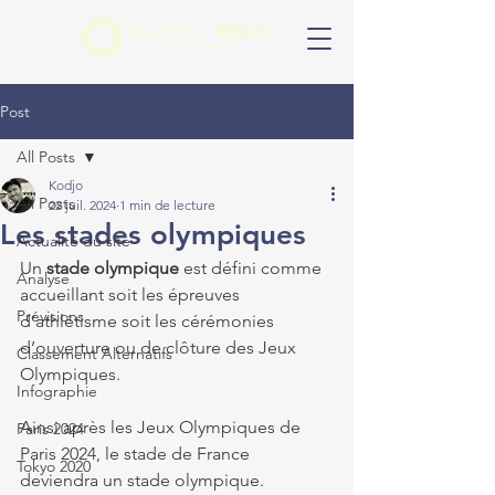
Post
All Posts
Kodjo
All Posts
22 juil. 2024
1 min de lecture
Les stades olympiques
Actualité du site
Un 
stade olympique 
est défini comme 
Analyse
accueillant soit les épreuves 
Prévisions
d’athlétisme soit les cérémonies 
d’ouverture ou de clôture des Jeux 
Classement Alternatifs
Olympiques.
Infographie
Ainsi après les Jeux Olympiques de 
Paris 2024
Paris 2024, le stade de France 
Tokyo 2020
deviendra un stade olympique. 