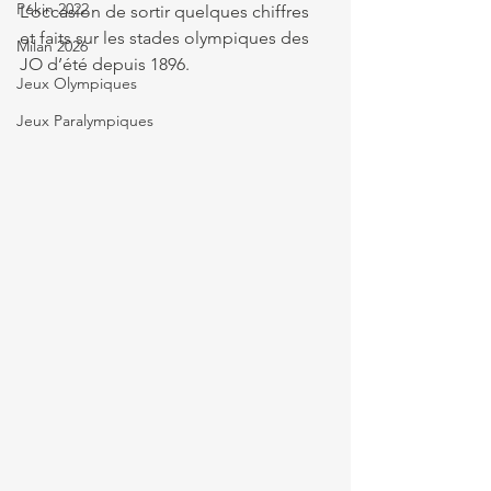
Pékin 2022
L’occasion de sortir quelques chiffres 
et faits sur les stades olympiques des 
Milan 2026
JO d’été depuis 1896.
Jeux Olympiques
Jeux Paralympiques