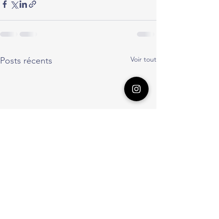
Voir tout
Posts récents