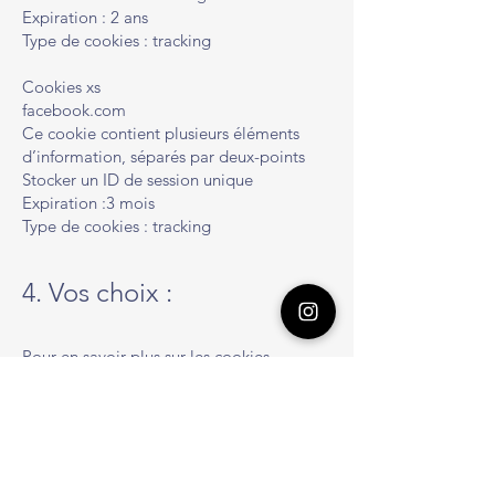
Expiration : 2 ans
Type de cookies : tracking
Cookies xs
facebook.com
Ce cookie contient plusieurs éléments
d’information, séparés par deux-points
Stocker un ID de session unique
Expiration :3 mois
Type de cookies : tracking
4. Vos choix :
Pour en savoir plus sur les cookies,
notamment sur la manière de voir quels
cookies ont été définis et de comprendre
comment les gérer, les supprimer ou les
bloquer, visitez
https://aboutcookies.org/