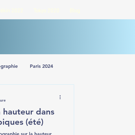
ékin 2022
Tokyo 2020
Blog
ographie
Paris 2024
es
ture
a hauteur dans
piques (été)
Infographie sur la hauteur