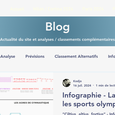
Accueil
Milan / Cortina 2026
Paris 2024
P
Blog
Actualité du site et analyses / classements complémentaires
Analyse
Prévisions
Classement Alternatifs
Inf
Milan 2026
Jeux Olympiques
Jeux Paralympiqu
Kodjo
16 juil. 2024
1 min de lec
Infographie - L
les sports olym
“Ciltius, altius, fortius” - 